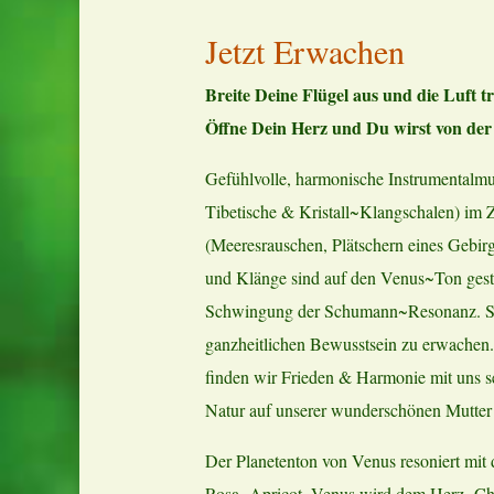
Jetzt Erwachen
Breite Deine Flügel aus und die Luft t
Öffne Dein Herz und Du wirst von der
Gefühlvolle, harmonische Instrumentalmus
Tibetische & Kristall~Klangschalen) im
(Meeresrauschen, Plätschern eines Gebir
und Klänge sind auf den Venus~Ton gesti
Schwingung der Schumann~Resonanz. Sie d
ganzheitlichen Bewusstsein zu erwachen.
finden wir Frieden & Harmonie mit uns s
Natur auf unserer wunderschönen Mutter
Der Planetenton von Venus resoniert mi
Rosa~Apricot. Venus wird dem Herz~Chak