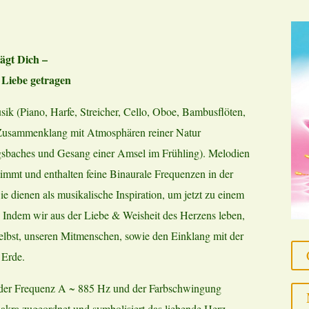
rägt Dich –
 Liebe getragen
ik (Piano, Harfe, Streicher, Cello, Oboe, Bambusflöten,
 Zusammenklang mit Atmosphären reiner Natur
gsbaches und Gesang einer Amsel im Frühling). Melodien
mmt und enthalten feine Binaurale Frequenzen in der
ienen als musikalische Inspiration, um jetzt zu einem
 Indem wir aus der Liebe & Weisheit des Herzens leben,
elbst, unseren Mitmenschen, sowie den Einklang mit der
 Erde.
t der Frequenz A ~ 885 Hz und der Farbschwingung
ra zugeordnet und symbolisiert das liebende Herz,