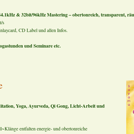
44.1kHz & 32bit/96kHz Mastering – obertonreich, transparent, rä
t/s
nlaycard, CD Label und allen Infos.
Yogastunden und Seminare etc.
e
tation, Yoga, Ayurveda, Qi Gong, Licht-Arbeit und
l~Klänge entfalten energie- und obertonreiche